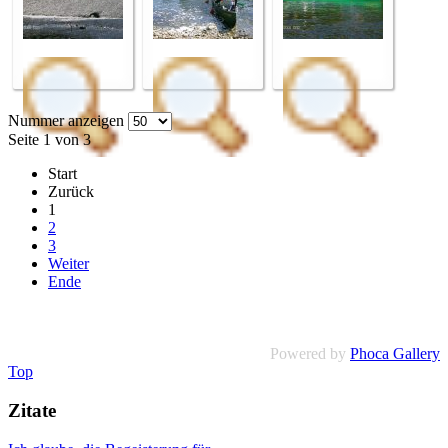
Nummer anzeigen
Seite 1 von 3
Start
Zurück
1
2
3
Weiter
Ende
Powered by
Phoca Gallery
Top
Zitate